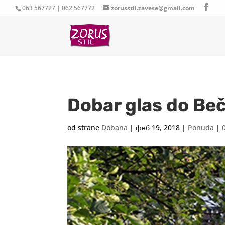
063 567727 | 062 567772
zorusstil.zavese@gmail.com
Dobar glas do Beč
od strane
Dobana
|
феб 19, 2018
|
Ponuda
|