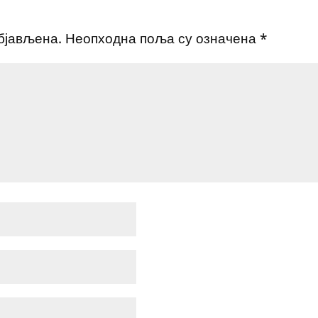
бјављена.
Неопходна поља су означена
*