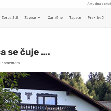
Aktuelna ponu
Zorus Stil
Zavese
Garnišne
Tapete
Prekrivači
a se čuje ….
0 Komentara