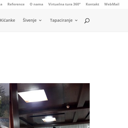
da
Reference
O nama
Virtuelna tura 360°
Kontakt
WebMail
Kićanke
Šivenje
Tapaciranje